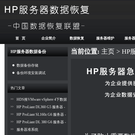
首 页
企业简介
数据恢复
服务器维护
服务
当前位置:
主页
>
HP
HP服务器数据备份
数据备份存储
备份环境安装调试
热门文章
HDS推VMware vSphere 4下数据
保护与灾难恢复方案
HP ProLiant DL360 G5 服务器 -
IML 报 ASR Detected by system
HP ProLiant SL160z G6 服务器 -
ROM 排错步骤以及相关解决方
安装 SUSE LINUX Enterprise
HP ProLiant DL 380 G6 服务器 -
案
Server 10 SP 2 系统
加电即开机的功能无法使用
服务器准系统