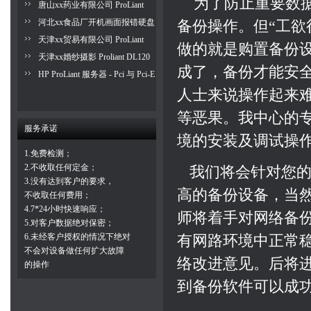
为了防止重要数据
唐山xx药业有限公司 ProLiant
DL120 服务器磁带备份
河北xx食品厂开机画面报错硬盘
备份操作。但“工欲
无法找到
天津xx贸易有限公司 ProLiant
做的就是购置备份
DL388 服务器异地备份
天津xx婚纱摄影 Proliant DL120
成了，备份才能安
服务器系统调试成功
HP ProLiant 服务器 - Pci 与 Pci-E
接口详解
人士来说操作起来
等恶果。我中心的
服务承诺
境的安装及调试操
1.免费检测；
2.不收取任何定金；
我们将会针对您的
3.没有达到客户的要求，
高的备份设备，当
不收取任何费用；
4.7*24小时快速响应；
师将着手对网络备
5.对客户数据绝对保密；
6.未经客户授权的情况下绝对
有网路环境中正常
不会对设备做任何扩大故障
络改进意见。后将
的操作
到备份软件可以成