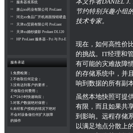
本文作者DANIEL 
案
Server 10 SP 2 系统
加电即开机的功能无法使用
服务器准系统
唐山xx药业有限公司 ProLiant
节约特别兴趣小组的联
DL120 服务器磁带备份
河北xx食品厂开机画面报错硬盘
技术专家。
无法找到
天津xx贸易有限公司 ProLiant
DL388 服务器异地备份
天津xx婚纱摄影 Proliant DL120
服务器系统调试成功
HP ProLiant 服务器 - Pci 与 Pci-E
现在，如何高性价
接口详解
的挑战。IT经理和
服务承诺
有可能的灾难故障
的存储系统中，并
1.免费检测；
2.不收取任何定金；
响到数据的所有副
3.没有达到客户的要求，
不收取任何费用；
虽然本地快照可提
4.7*24小时快速响应；
5.对客户数据绝对保密；
有限，而且如果共
6.未经客户授权的情况下绝对
不会对设备做任何扩大故障
到影响。远程存储
的操作
以满足地点分散上